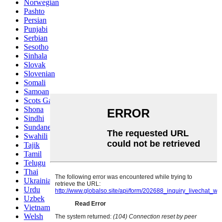
Norwegian
Pashto
Persian
Punjabi
Serbian
Sesotho
Sinhala
Slovak
Slovenian
Somali
Samoan
Scots Gaelic
Shona
Sindhi
Sundanese
Swahili
Tajik
Tamil
Telugu
Thai
Ukrainian
Urdu
Uzbek
Vietnamese
Welsh