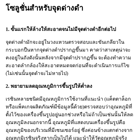
โซลูชั่นสำหรับจุดด่างดำ
1. ขั้นแรกให้ล้างให้สะอาดจนไม่มีจุดด่างดำอีกต่อไป
จุดด่างดำมักจะอยู่ในวงแหวนตรวจสอบและขันเกลียวใน
กระบอกปืนหากจุดด่างดำปรากฏขึ้นมา คาดว่าสาเหตุน่าจะ
คงอยู่ในถังดังนั้นหลังจากมีจุดดำปรากฏขึ้น จะต้องทำความ
สะอาดลำกล้องให้สะอาดหมดจดก่อนที่จะดำเนินการแก้ไข
(ไม่เช่นนั้นจุดดำจะไม่หายไป)
2. พยายามลดอุณหภูมิการขึ้นรูปให้ต่ำลง
เรซินหลายชนิดมีอุณหภูมิการใช้งานที่แนะนำ (แค็ตตาล็อก
หรือแพ็คเกจผลิตภัณฑ์มีข้อมูลนี้ด้วย)ตรวจสอบว่าอุณหภูมิที่
ตั้งไว้ของเครื่องขึ้นรูปอยู่นอกช่วงหรือไม่ถ้าเป็นเช่นนั้นให้ลด
อุณหภูมิลงนอกจากนี้ อุณหภูมิที่แสดงบนเครื่องขึ้นรูปคือ
อุณหภูมิของบริเวณที่มีเซนเซอร์อยู่ ซึ่งค่อนข้างแตกต่างจาก
อุณหภูมิเรซินจริงหากเป็นไปได้ แนะนำให้วัดอุณหภูมิจริง