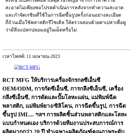
สิ่งที่น่าแปลกใจคือสาเหตุส่วนใหญ่มาจากการทำความ
สะอาดไม่เพียงพอโปรดดำเนินการหลังจากทำความสะอาด
และกำจัดเรซินที่ใช้ในการฉีดขึ้นรูปครั้งก่อนอย่างละเอียด
ถี่ถ้วนเมื่อใช้พลาสติกรีไซเคิล ให้ตรวจสอบด้วยตาเปล่าเพื่อดู
ว่ามีสิ่งแปลกปลอมอยู่ในเม็ดหรือไม่
เวลาโพสต์: 11 เมษายน-2023
RCT MFG ให้บริการเครื่องจักรกลซีเอ็นซี
OEM/ODM, การกัดซีเอ็นซี, การกลึงซีเอ็นซี, เครื่อง
กลึงซีเอ็นซี, การดัดและปั๊มโลหะแผ่น, แม่พิมพ์ฉีด
พลาสติก, แม่พิมพ์ยาง/ซิลิโคน, การฉีดขึ้นรูป, การฉีด
ขึ้นรูป IML... ฯลฯ การผลิตชิ้นส่วนพลาสติกและโลหะ
แบบกำหนดเอง บริการด้วยทีมงานประสบการณ์การ
ผลิตมากกว่า 20 ปี ทำเฉพาะผลิตภัณฑ์คุณภาพระดับ