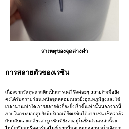
สาเหตุของจุดด่างดำ
การสลายตัวของเรซิน
เนื่องจากวัสดุพลาสติกเป็นสารเคมี จึงค่อยๆ สลายตัวเมื่อยัง
คงได้รับความร้อนเหนือจุดหลอมเหลวยิ่งอุณหภูมิสูงและใช้
เวลานานเท่าใด การสลายตัวก็จะยิ่งเร็วขึ้นเท่านั้นนอกจากนี้
ภายในกระบอกสูบยังมีบริเวณที่ยึดเรซินได้ง่าย เช่น เช็ควาล์ว
กันกลับและเกลียวสกรูเรซินที่ยังคงอยู่ในชิ้นส่วนเหล่านี้จะ
ไหม้เกรียมหรือคาร์บอไนซ์ จากนั้นจะหลุดออกมาเป็นจังหวะ