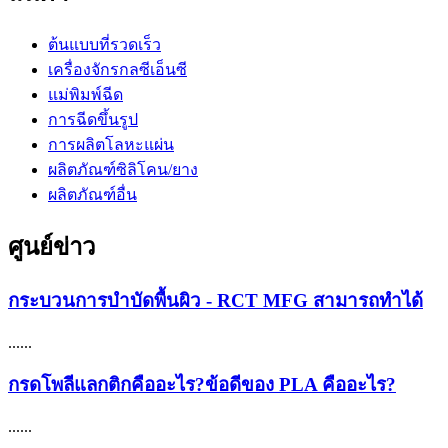
ต้นแบบที่รวดเร็ว
เครื่องจักรกลซีเอ็นซี
แม่พิมพ์ฉีด
การฉีดขึ้นรูป
การผลิตโลหะแผ่น
ผลิตภัณฑ์ซิลิโคน/ยาง
ผลิตภัณฑ์อื่น
ศูนย์ข่าว
กระบวนการบำบัดพื้นผิว - RCT MFG สามารถทำได้
......
กรดโพลีแลกติกคืออะไร?ข้อดีของ PLA คืออะไร?
......