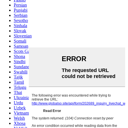
Persian
Punjabi
Serbian
Sesotho
Sinhala
Slovak
Slovenian
Somali
Samoan
Scots Gaelic
Shona
Sindhi
Sundanese
Swahili
Tajik
Tamil
Telugu
Thai
Ukrainian
Urdu
Uzbek
Vietnamese
Welsh
Xhosa