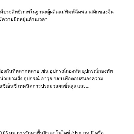
มีประสิทธิภาพในฐานะผู้ผลิตแม่พิมพ์ฉีดพลาสติกของจีน
มีความยืดหยุ่นด้านเวลา
องกันที่หลากหลาย เช่น อุปกรณ์กองทัพ อุปกรณ์กองทัพ
่วยยามฝั่ง อุปกรณ์ อาวุธ ฯลฯ เพื่อตอบสนองความ
ลซีเอ็นซี เทคนิคการประมวลผลขั้นสูง และ...
0.05 มม การรักษาพื้นผิว อะโนไดซ์ (ประเภท II หรือ