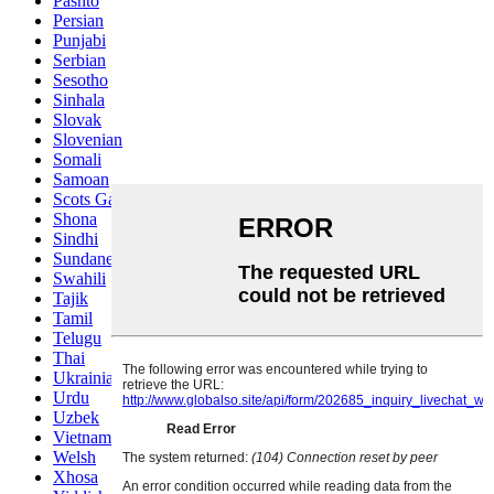
Pashto
Persian
Punjabi
Serbian
Sesotho
Sinhala
Slovak
Slovenian
Somali
Samoan
Scots Gaelic
Shona
Sindhi
Sundanese
Swahili
Tajik
Tamil
Telugu
Thai
Ukrainian
Urdu
Uzbek
Vietnamese
Welsh
Xhosa